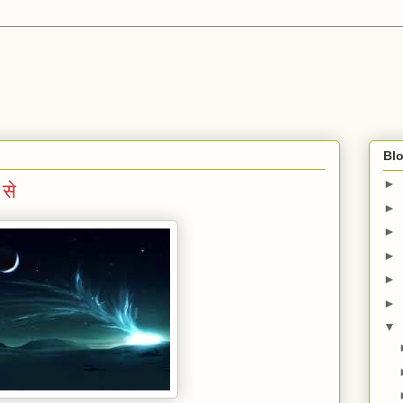
Blo
►
 से
►
►
►
►
►
▼