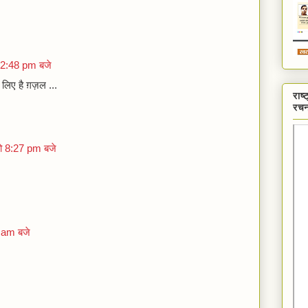
 2:48 pm बजे
स लिए है ग़ज़ल ...
राष
रचन
ो 8:27 pm बजे
 am बजे