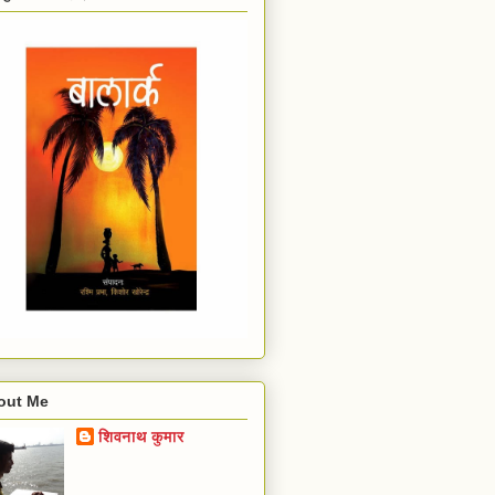
out Me
शिवनाथ कुमार