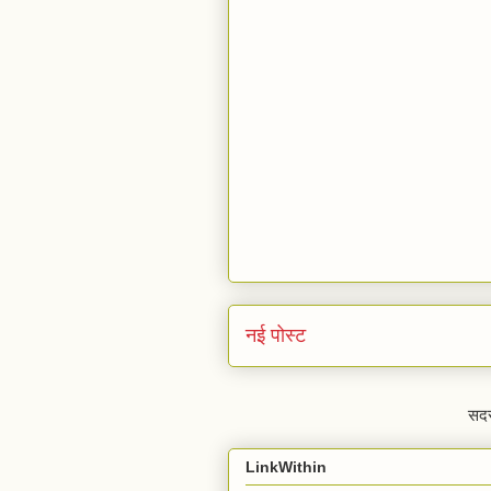
नई पोस्ट
सदस
LinkWithin