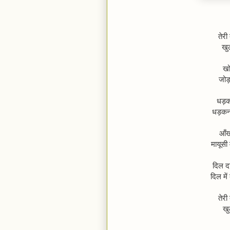
तेरी
खु
खो
जोड
धड़क
धड़कन
आँखो
मायूसी 
दिल दर
दिल मे
तेरी
खु